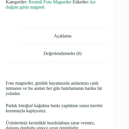
Kategoriler:
Resimli Foto Magnetler
Etiketler:
kız
Kalın
doğum günü magneti
Fotoğraflı
Magnet
adet
Açıklama
Değerlendirmeler (0)
Foto magnetler, günlük hayatınızda anılarınızı canlı
tutmanın ve bu anıları her gün hatırlamanın harika bir
yoludur.
Parlak fotoğraf kağıdına baskı yaptıktan sonra üzerini
korumayla kaplıyoruz.
Ürünlerimiz kesinlikle buzdolabına zarar vermez,
dolapta durduğu sürece uzun ömürlüdür.