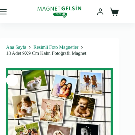
fiyat:
andaki
Skip
fiyat:
500,00₺.
to
425,00₺.
content
Sepet
Ana Sayfa
Resimli Foto Magnetler
18 Adet 9X9 Cm Kalın Fotoğraflı Magnet