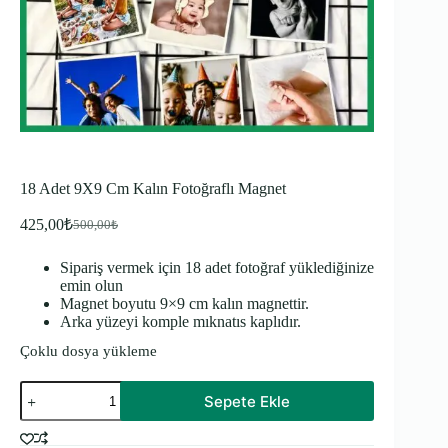
18 Adet 9X9 Cm Kalın Fotoğraflı Magnet
425,00
₺
500,00
₺
Orijinal
Şu
fiyat:
andaki
fiyat:
Sipariş vermek için 18 adet fotoğraf yüklediğinize
500,00₺.
emin olun
425,00₺.
Magnet boyutu 9×9 cm kalın magnettir.
Arka yüzeyi komple mıknatıs kaplıdır.
Çoklu dosya yükleme
18
Sepete Ekle
Adet
9X9
Cm