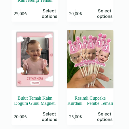
Kahverengi Temalı
Select
Select
25,00
₺
20,00
₺
options
options
Bulut Temalı Kalın
Resimli Cupcake
Doğum Günü Magneti
Kürdanı – Pembe Temalı
Select
Select
20,00
₺
25,00
₺
options
options