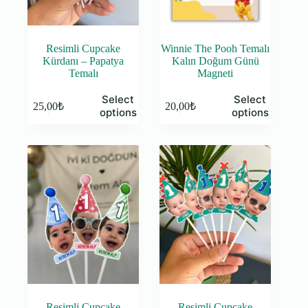
Resimli Cupcake
Winnie The Pooh Temalı
Kürdanı – Papatya
Kalın Doğum Günü
Temalı
Magneti
Select
Select
25,00
₺
20,00
₺
options
options
Resimli Cupcake
Resimli Cupcake