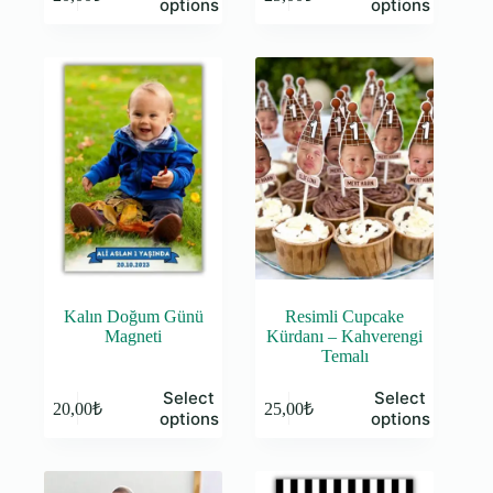
options
options
Kalın Doğum Günü
Resimli Cupcake
Magneti
Kürdanı – Kahverengi
Temalı
Select
Select
20,00
₺
25,00
₺
options
options