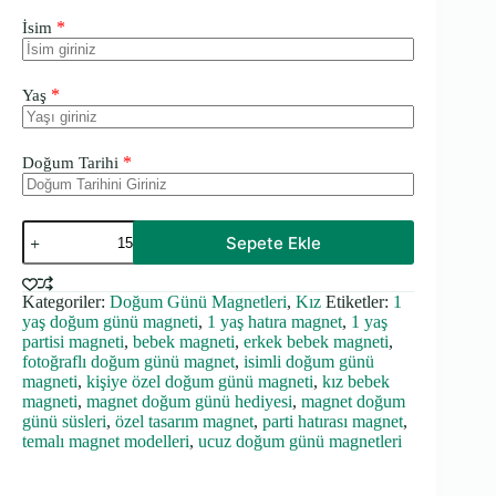
*
İsim
*
Yaş
*
Doğum Tarihi
Sade
Sepete Ekle
Kalın
Doğum
Günü
Kategoriler:
Doğum Günü Magnetleri
,
Kız
Etiketler:
1
Magneti
yaş doğum günü magneti
,
1 yaş hatıra magnet
,
1 yaş
adet
partisi magneti
,
bebek magneti
,
erkek bebek magneti
,
fotoğraflı doğum günü magnet
,
isimli doğum günü
magneti
,
kişiye özel doğum günü magneti
,
kız bebek
magneti
,
magnet doğum günü hediyesi
,
magnet doğum
günü süsleri
,
özel tasarım magnet
,
parti hatırası magnet
,
temalı magnet modelleri
,
ucuz doğum günü magnetleri