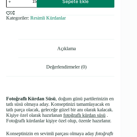
Sepete Ekle
Cupcake
Kürdanı
-
Kategoriler:
Resimli Kürdanlar
Mavi
Temalı
adet
Açıklama
Değerlendirmeler (0)
Fotoğraflı Kürdan Süsü
, doğum günü partilerinizin en
tatlı süsü olmaya aday. Konseptinizi tamamlayacak en
tatlı parça olacak, geleceğe güzel bir anı olarak kalacak.
Kişiye özel olarak hazırlanan
fotoğraflı kürdan süsü
.
Fotoğraflı kürdanlar kişiye özel olup, özenle hazırlanır.
Konseptinizin en sevimli parçası olmaya aday
fotoğraflı