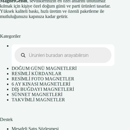
MagnetGelsin
, sevdiklerinizin en özel anlarını unutulmaz
kılmak için kişiye özel doğum günü ve parti ürünleri tasarlar.
Yüksek kaliteli baskı, hızlı üretim ve özenli paketleme ile
mutluluğunuzu kapınıza kadar getirir.
Kategoriler
Products
search
DOĞUM GÜNÜ MAGNETLERİ
RESİMLİ KÜRDANLAR
RESİMLİ FOTO MAGNETLER
6 AY KINASI MAGNETLERİ
DİŞ BUĞDAYI MAGNETLERİ
SÜNNET MAGNETLERİ
TAKVİMLİ MAGNETLER
Destek
Mesafeli Satış Sözleşmesi