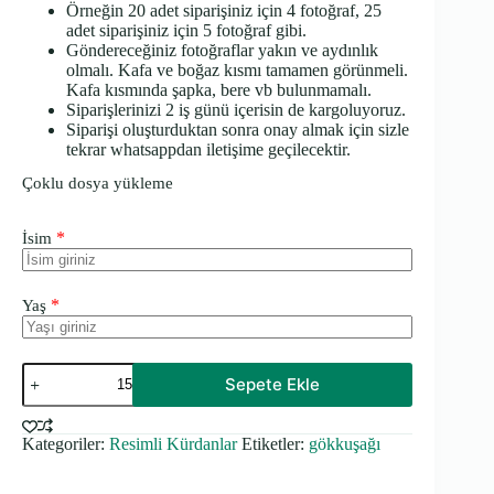
Örneğin 20 adet siparişiniz için 4 fotoğraf, 25
adet siparişiniz için 5 fotoğraf gibi.
Göndereceğiniz fotoğraflar yakın ve aydınlık
olmalı. Kafa ve boğaz kısmı tamamen görünmeli.
Kafa kısmında şapka, bere vb bulunmamalı.
Siparişlerinizi 2 iş günü içerisin de kargoluyoruz.
Siparişi oluşturduktan sonra onay almak için sizle
tekrar whatsappdan iletişime geçilecektir.
Çoklu dosya yükleme
*
İsim
*
Yaş
Resimli
Sepete Ekle
Cupcake
Kürdanı
-
Kategoriler:
Resimli Kürdanlar
Etiketler:
gökkuşağı
Rengarenk
Temalı
adet