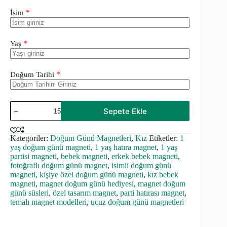
*
İsim
*
Yaş
*
Doğum Tarihi
Arı
Sepete Ekle
Temalı
Kalın
Doğum
Kategoriler:
Doğum Günü Magnetleri
,
Kız
Etiketler:
1
Günü
yaş doğum günü magneti
,
1 yaş hatıra magnet
,
1 yaş
Magneti
adet
partisi magneti
,
bebek magneti
,
erkek bebek magneti
,
fotoğraflı doğum günü magnet
,
isimli doğum günü
magneti
,
kişiye özel doğum günü magneti
,
kız bebek
magneti
,
magnet doğum günü hediyesi
,
magnet doğum
günü süsleri
,
özel tasarım magnet
,
parti hatırası magnet
,
temalı magnet modelleri
,
ucuz doğum günü magnetleri