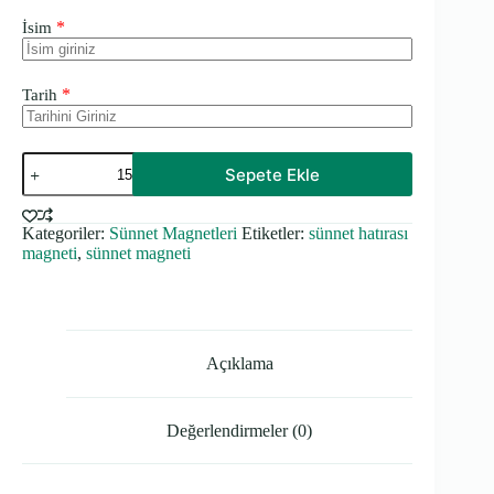
*
İsim
*
Tarih
Kalın
Sepete Ekle
Sünnet
Hatırası
Magneti
Kategoriler:
Sünnet Magnetleri
Etiketler:
sünnet hatırası
adet
magneti
,
sünnet magneti
Açıklama
Değerlendirmeler (0)