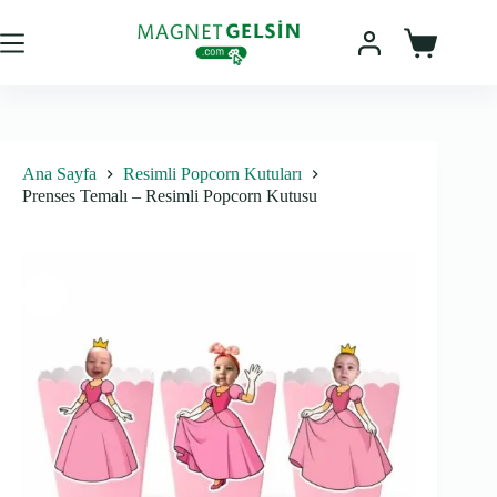
Skip
to
content
Sepet
Ana Sayfa
Resimli Popcorn Kutuları
Prenses Temalı – Resimli Popcorn Kutusu