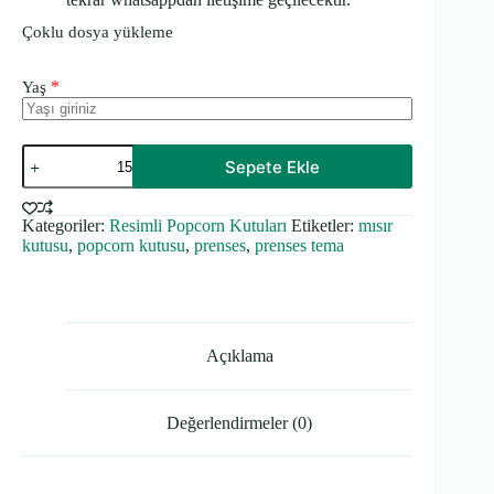
Çoklu dosya yükleme
*
Yaş
Prenses
Sepete Ekle
Temalı
-
Resimli
Kategoriler:
Resimli Popcorn Kutuları
Etiketler:
mısır
Popcorn
kutusu
,
popcorn kutusu
,
prenses
,
prenses tema
Kutusu
adet
Açıklama
Değerlendirmeler (0)