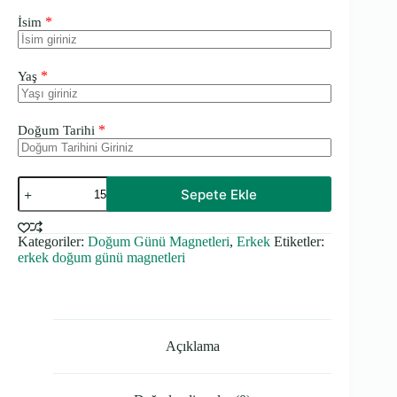
*
İsim
*
Yaş
*
Doğum Tarihi
Süperman
Sepete Ekle
Temalı
Kalın
Doğum
Kategoriler:
Doğum Günü Magnetleri
,
Erkek
Etiketler:
Günü
erkek doğum günü magnetleri
Magneti
adet
Açıklama