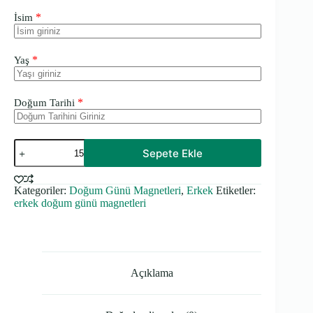
*
İsim
*
Yaş
*
Doğum Tarihi
Yıldız
Sepete Ekle
Temalı
Kalın
Doğum
Kategoriler:
Doğum Günü Magnetleri
,
Erkek
Etiketler:
Günü
erkek doğum günü magnetleri
Magneti
adet
Açıklama