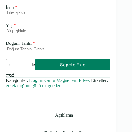
*
İsim
*
Yaş
*
Doğum Tarihi
Gemici
Sepete Ekle
Temalı
Kalın
Doğum
Kategoriler:
Doğum Günü Magnetleri
,
Erkek
Etiketler:
Günü
erkek doğum günü magnetleri
Magneti
adet
Açıklama