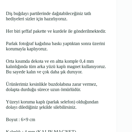
Diş buğdayı partilerinde dağıtabileceğiniz tatlı
hediyeleri sizler için hazırlıyoruz.
Her biri şeffaf pakette ve kurdele ile gönderilmektedir.
Parlak fotoğraf kağıdına baskı yaptıktan sonra üzerini
korumayla kaplıyoruz.
Orta kısımda dekota ve en altta komple 0,4 mm
kalınlığında tüm arka yüzü kaplı magnet kullanıyoruz.
Bu sayede kalın ve çok daha şık duruyor.
Ürünlerimiz kesinlikle buzdolabına zarar vermez,
dolapta durduğu sürece uzun ömürlüdür.
Yüzeyi koruma kaplı (parlak selefon) olduğundan
dolayı dilediğiniz şekilde silebilirsiniz.
Boyut : 6×9 cm
Kalınlık : 4 mm (KALIN MAGNET)