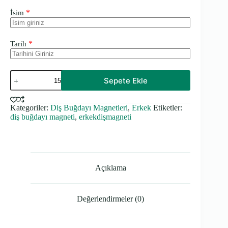
*
İsim
*
Tarih
Kalın
Sepete Ekle
Diş
Buğdayı
Magneti
Kategoriler:
Diş Buğdayı Magnetleri
,
Erkek
Etiketler:
adet
diş buğdayı magneti
,
erkekdişmagneti
Açıklama
Değerlendirmeler (0)