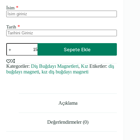
*
İsim
*
Tarih
Kalın
Sepete Ekle
Diş
Buğdayı
Magneti
Kategoriler:
Diş Buğdayı Magnetleri
,
Kız
Etiketler:
diş
adet
buğdayı magneti
,
kız diş buğdayı magneti
Açıklama
Değerlendirmeler (0)