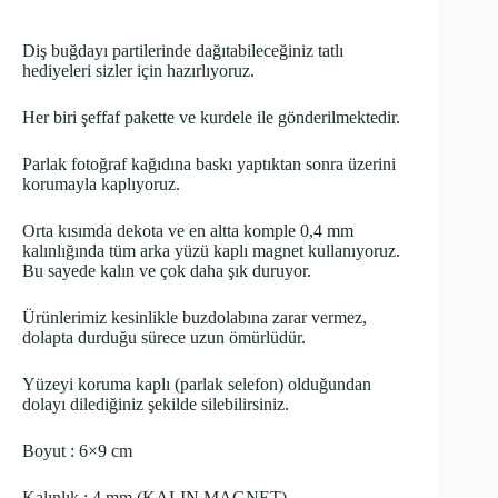
Diş buğdayı partilerinde dağıtabileceğiniz tatlı
hediyeleri sizler için hazırlıyoruz.
Her biri şeffaf pakette ve kurdele ile gönderilmektedir.
Parlak fotoğraf kağıdına baskı yaptıktan sonra üzerini
korumayla kaplıyoruz.
Orta kısımda dekota ve en altta komple 0,4 mm
kalınlığında tüm arka yüzü kaplı magnet kullanıyoruz.
Bu sayede kalın ve çok daha şık duruyor.
Ürünlerimiz kesinlikle buzdolabına zarar vermez,
dolapta durduğu sürece uzun ömürlüdür.
Yüzeyi koruma kaplı (parlak selefon) olduğundan
dolayı dilediğiniz şekilde silebilirsiniz.
Boyut : 6×9 cm
Kalınlık : 4 mm (KALIN MAGNET)