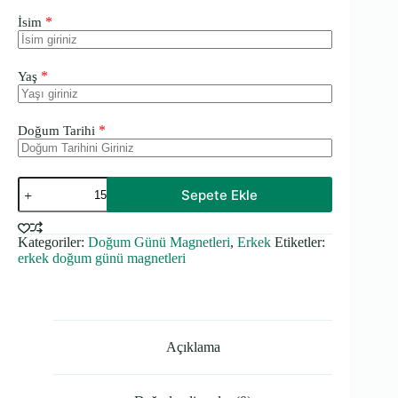
*
İsim
*
Yaş
*
Doğum Tarihi
Kurabiye
Sepete Ekle
Canavarı
Temalı
Kalın
Kategoriler:
Doğum Günü Magnetleri
,
Erkek
Etiketler:
Doğum
erkek doğum günü magnetleri
Günü
Magneti
adet
Açıklama