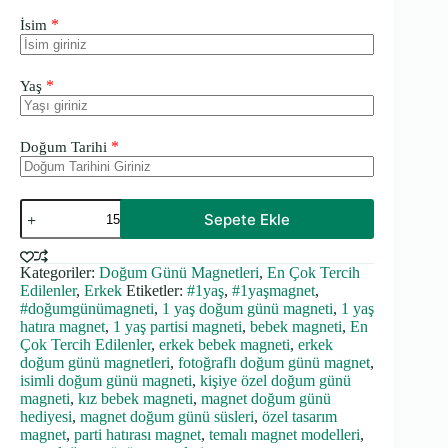
*
İsim
*
Yaş
*
Doğum Tarihi
Pokemon
Sepete Ekle
Temalı
Kalın
Doğum
Kategoriler:
Doğum Günü Magnetleri
,
En Çok Tercih
Günü
Edilenler
,
Erkek
Etiketler:
#1yaş
,
#1yaşmagnet
,
Magneti
adet
#doğumgünümagneti
,
1 yaş doğum günü magneti
,
1 yaş
hatıra magnet
,
1 yaş partisi magneti
,
bebek magneti
,
En
Çok Tercih Edilenler
,
erkek bebek magneti
,
erkek
doğum günü magnetleri
,
fotoğraflı doğum günü magnet
,
isimli doğum günü magneti
,
kişiye özel doğum günü
magneti
,
kız bebek magneti
,
magnet doğum günü
hediyesi
,
magnet doğum günü süsleri
,
özel tasarım
magnet
,
parti hatırası magnet
,
temalı magnet modelleri
,