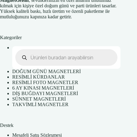
MagnetGelsin
, sevdiklerinizin en özel anlarını unutulmaz
kılmak için kişiye özel doğum günü ve parti ürünleri tasarlar.
Yüksek kaliteli baskı, hızlı üretim ve özenli paketleme ile
mutluluğunuzu kapınıza kadar getirir.
Kategoriler
Products
search
DOĞUM GÜNÜ MAGNETLERİ
RESİMLİ KÜRDANLAR
RESİMLİ FOTO MAGNETLER
6 AY KINASI MAGNETLERİ
DİŞ BUĞDAYI MAGNETLERİ
SÜNNET MAGNETLERİ
TAKVİMLİ MAGNETLER
Destek
Mesafeli Satış Sözleşmesi