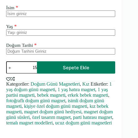
*
İsim
*
Yaş
*
Doğum Tarihi
Puantiye
Sepete Ekle
Temalı
Kalın
Doğum
Kategoriler:
Doğum Günü Magnetleri
,
Kız
Etiketler:
1
Günü
yaş doğum günü magneti
,
1 yaş hatıra magnet
,
1 yaş
Magneti
adet
partisi magneti
,
bebek magneti
,
erkek bebek magneti
,
fotoğraflı doğum günü magnet
,
isimli doğum günü
magneti
,
kişiye özel doğum günü magneti
,
kız bebek
magneti
,
magnet doğum günü hediyesi
,
magnet doğum
günü süsleri
,
özel tasarım magnet
,
parti hatırası magnet
,
temalı magnet modelleri
,
ucuz doğum günü magnetleri