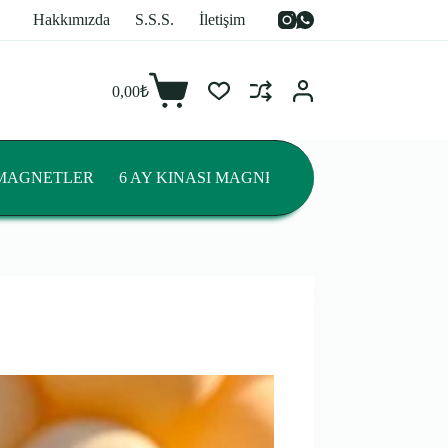
Hakkımızda
S.S.S.
İletişim
0,00
₺
Sepet
 MAGNETLER
6 AY KINASI MAGNETLERİ
DİŞ BUĞDAY