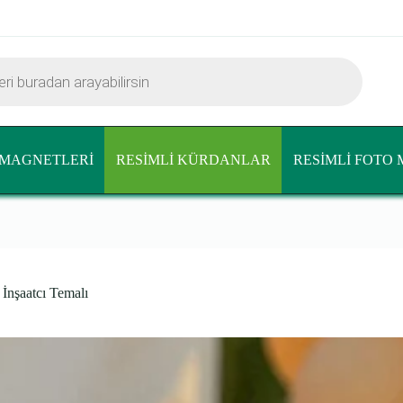
lect options
MAGNETLERİ
RESİMLİ KÜRDANLAR
RESİMLİ FOTO
İnşaatcı Temalı