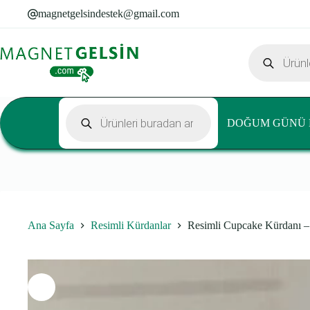
Se
Skip
Cupcake
25,00
₺
magnetgelsindestek@gmail.com
to
Kürdanı
content
-
İnşaatcı
Products
Temalı
search
adet
Products
search
DOĞUM GÜNÜ 
Ana Sayfa
Resimli Kürdanlar
Resimli Cupcake Kürdanı – 