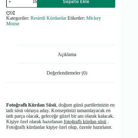
Sepete Ekle
Cupcake
Kürdanı
-
Kategoriler:
Resimli Kürdanlar
Etiketler:
Mickey
Mickey
Mouse
Mouse
Temalı
adet
Açıklama
Değerlendirmeler (0)
Fotoğraflı Kürdan Süsü
, doğum günü partilerinizin en
tatlı süsü olmaya aday. Konseptinizi tamamlayacak en
tatlı parça olacak, geleceğe güzel bir anı olarak kalacak.
Kişiye özel olarak hazırlanan
fotoğraflı kürdan süsü
.
Fotoğraflı kürdanlar kişiye özel olup, özenle hazırlanır.