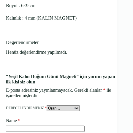
Boyut : 6×9 cm
Kalınlık : 4 mm (KALIN MAGNET)
Değerlendirmeler
Henüz değerlendirme yapılmadı.
“Yeşil Kalın Doğum Günü Magneti” için yorum yapan
ilk kişi siz olun
E-posta adresiniz yayınlanmayacak.
Gerekli alanlar
*
ile
işaretlenmişlerdir
DERECELENDIRMENIZ
*
Name
*