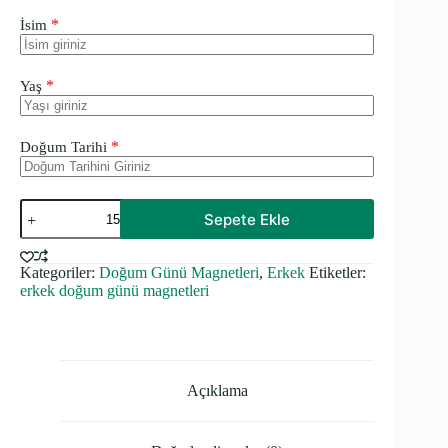
*
İsim
*
Yaş
*
Doğum Tarihi
Yeşil
Sepete Ekle
Kalın
Doğum
Günü
Kategoriler:
Doğum Günü Magnetleri
,
Erkek
Etiketler:
Magneti
erkek doğum günü magnetleri
adet
Açıklama